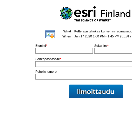
What
Ketterä ja tehokas kuntien infraomaisuud
When
Jun 17 2020 1:00 PM - 1:45 PM (EEST)
Etunimi
*
Sukunimi
*
Sähköpostiosoite
*
Puhelinnumero